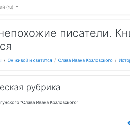
 содержанию
й ‎(ru)‎
непохожие писатели. Кн
ся
ы
Он живой и светится
Слава Ивана Козловского
Исто
еская рубрика
агунского "Слава Ивана Козловского"