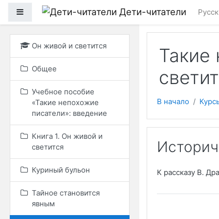
Перейти к основному
Дети-читатели
Боковая панель
Русски
Он живой и светится
Такие 
Общее
светит
Учебное пособие
В начало
Курс
«Такие непохожие
писатели»: введение
Книга 1. Он живой и
Историч
светится
Куриный бульон
К рассказу В. Др
Тайное становится
явным