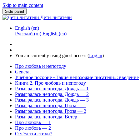
Skip to main content
Side panel
Дети-читатели
English ‎(en)‎
Русский ‎(ru)‎
English ‎(en)‎
You are currently using guest access (
Log in
)
Про любовь и непогоду
General
Учебное пособие «Такие непохожие писатели»: введение
Книга 2. Про любовь и непогоду
Разыгралась непогода. Дождь — 1
Разыгралась непогода. Дождь — 2
Разыгралась непогода. Дождь — 3
Разыгралась непогода. Гроза — 1
Разыгралась непогода. Гроза — 2
Разыгралась непогода. Ветер
Про любовь — 1
Про любовь — 2
О чём эти стихи?