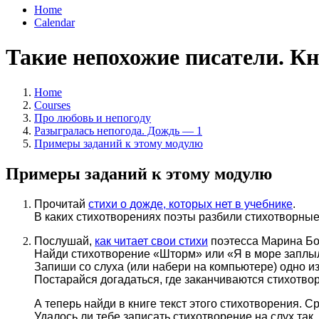
Home
Calendar
Такие непохожие писатели. К
Home
Courses
Про любовь и непогоду
Разыгралась непогода. Дождь — 1
Примеры заданий к этому модулю
Примеры заданий к этому модулю
Прочитай
стихи о дожде, которых нет в учебнике
.
В каких стихотворениях поэты разбили стихотворные
Послушай,
как читает свои стихи
поэтесса Марина Бо
Найди стихотворение «Шторм» или «Я в море запл
Запиши со слуха (или набери на компьютере) одно из
Постарайся догадаться, где заканчиваются стихотвор
А теперь найди в книге текст этого стихотворения. С
Удалось ли тебе записать стихотворение на слух так,