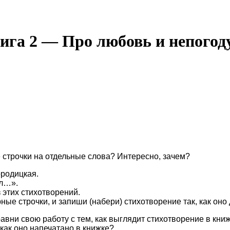
нига 2 — Про любовь и непогод
 строчки на отдельные слова? Интересно, зачем?
родицкая.
ыл…».
 этих стихотворений.
ные строчки, и запиши (набери) стихотворение так, как оно
равни свою работу с тем, как выглядит стихотворение в книж
 как оно напечатано в книжке?