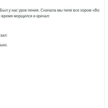
. Был у нас урок пения. Сначала мы пели все хором «Во
ё время морщился и кричал:
зал:
ьно.