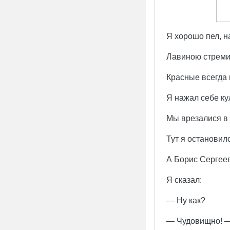
Я хорошо пел, н
Лавиною стремит
Красные всегда 
Я нажал себе ку
Мы врезалися в
Тут я остановил
А Борис Сергееви
Я сказал:
— Ну как?
— Чудовищно! —