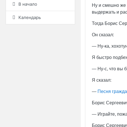
В начало
Ну и смешно же 
выдержать и ра
Календарь
Тогда Борис Сер
Он сказал:
— Ну-ка, хохоту
Я быстро подбе
— Ну-с, что вы 
Я сказал:
—
Песня
гражда
Борис Сергеевич
— Играйте, пожа
Борис Сергеевич