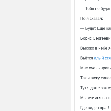
— Тебя не будет
Но я сказал:
— Будет. Ещё ка
Борис Сергеевич
Высоко в небе 
Вьётся
алый стя
Мне очень нрави
Так и вижу синее
Тут я даже зажм
Мы мчимся на ко
Где виден враг!