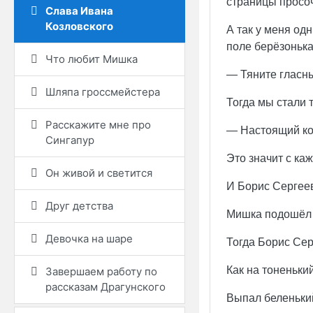
страницы просо
Слава Ивана
Козловского
А так у меня од
поле берёзонька
Что любит Мишка
— Тяните гласные
Шляпа гроссмейстера
Тогда мы стали 
Расскажите мне про
— Настоящий ко
Сингапур
Это значит с ка
Он живой и светится
И Борис Сергее
Друг детства
Мишка подошёл к
Девочка на шаре
Тогда Борис Сер
Как на тоненьки
Завершаем работу по
рассказам Драгунского
Выпал беленьк