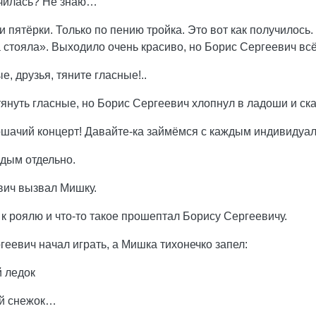
чилась? Не знаю…
ни пятёрки. Только по пению тройка. Это вот как получилось
 стояла». Выходило очень красиво, но Борис Сергеевич вс
, друзья, тяните гласные!..
тянуть гласные, но Борис Сергеевич хлопнул в ладоши и ска
шачий концерт! Давайте-ка займёмся с каждым индивидуал
ждым отдельно.
вич вызвал Мишку.
 роялю и что-то такое прошептал Борису Сергеевичу.
геевич начал играть, а Мишка тихонечко запел:
й ледок
ий снежок…