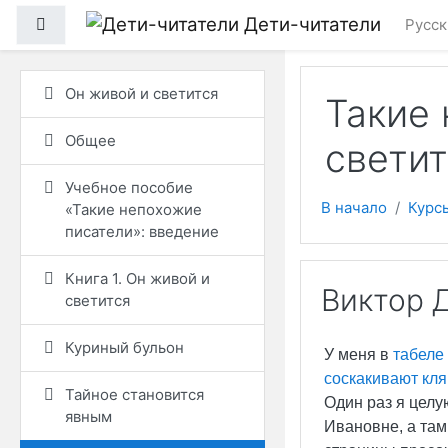
Перейти к основному
Дети-читатели
Боковая панель
Русски
Он живой и светится
Такие 
Общее
светит
Учебное пособие
В начало
Курс
«Такие непохожие
писатели»: введение
Книга 1. Он живой и
Виктор 
светится
Куриный бульон
У меня в
табеле
соскакивают кля
Тайное становится
Один раз я целу
явным
Ивановне, а там