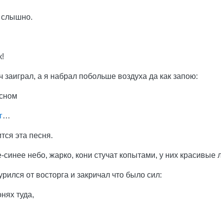
 слышно.
к!
 заиграл, а я набрал побольше воздуха да как запою:
ясном
г
…
тся эта песня.
-синее небо, жарко, кони стучат копытами, у них красивые л
урился от восторга и закричал что было сил:
нях туда,