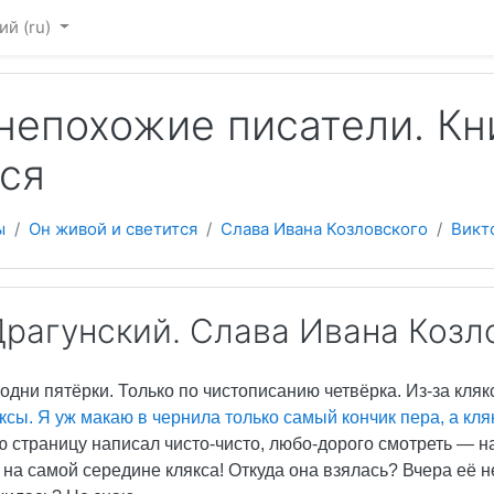
 содержанию
й ‎(ru)‎
непохожие писатели. Кн
ся
ы
Он живой и светится
Слава Ивана Козловского
Викт
Драгунский. Слава Ивана Козл
одни пятёрки. Только по чистописанию четвёрка. Из-за клякс
ксы. Я уж макаю в чернила только самый кончик пера, а кля
ю страницу написал чисто-чисто, любо-дорого смотреть — 
 на самой середине клякса! Откуда она взялась? Вчера её н