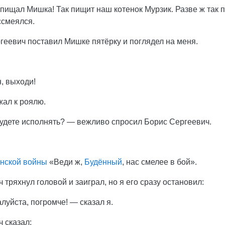
пищал Мишка! Так пищит наш котенок Мурзик. Разве ж так п
ссмеялся.
геевич поставил Мишке пятёрку и поглядел на меня.
н, выходи!
жал к роялю.
будете исполнять? — вежливо спросил Борис Сергеевич.
нской войны
«Веди ж,
Будённый
, нас смелее в бой».
 тряхнул головой и заиграл, но я его сразу остановил:
луйста, погромче! — сказал я.
 сказал: