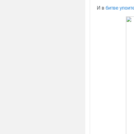
И в
битве упоит