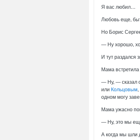
Я вас любил…
Любовь еще, бы
Но Борис Серге
— Ну хорошо, хо
И тут раздался з
Мама встретила 
— Ну, — сказал 
или
Кольцовым
,
одном могу заве
Мама ужасно пок
— Ну, это мы ещ
А когда мы шли 