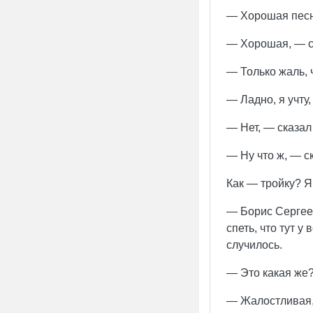
— Хорошая песн
— Хорошая, — ск
— Только жаль, 
— Ладно, я учту
— Нет, — сказал 
— Ну что ж, — с
Как — тройку? Я
— Борис Сергееви
спеть, что тут у
случилось.
— Это какая же
— Жалостливая, 