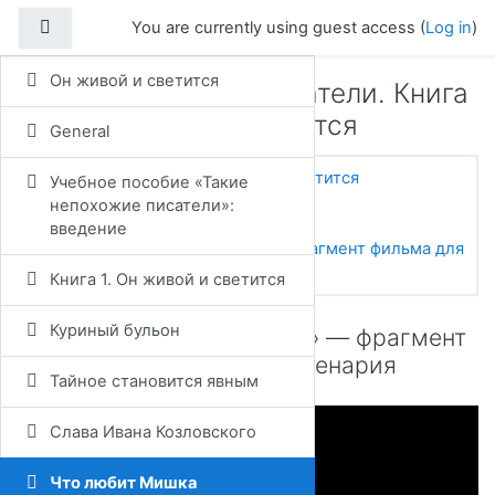
Skip to main content
Side panel
You are currently using guest access (
Log in
)
Он живой и светится
Такие непохожие писатели. Книга
1 — Он живой и светится
General
Home
Courses
Он живой и светится
Учебное пособие «Такие
непохожие писатели»:
Что любит Мишка
введение
«По секрету всему свету» — фрагмент фильма для
написания сценария
Книга 1. Он живой и светится
Куриный бульон
«По секрету всему свету» — фрагмент
фильма для написания сценария
Тайное становится явным
Слава Ивана Козловского
Что любит Мишка