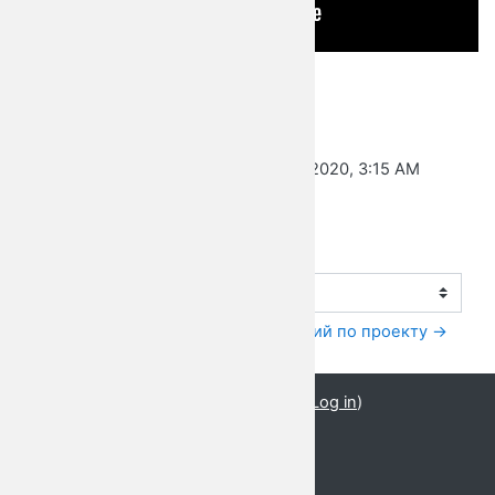
Last modified: Wednesday, 12 August 2020, 3:15 AM
← Как написать сценарий
Jump to...
Примеры заданий по проекту →
You are currently using guest access (
Log in
)
Он живой и светится
English ‎(en)‎
Русский ‎(ru)‎