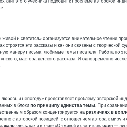
ех книг этого учебника подходит к проблеме авторской инд
е.
Он живой и светится» организуется внимательное чтение пр
ак строятся эти рассказы и как они связаны с творческой с
ную манеру письма, любимые темы писателя. Работа по эт
унского, мастера детского рассказа. И одновременно иссл
.
о любовь и непогоду» представляет проблему авторской ин
ранных в блоки
по принципу единства темы
. При сравнен
тественным образом концентрируется на
различиях в воп
енно с авторской позицией: с отношением автора к миру и
м,
жанр
здесь, как и в книге «Он живой и светится»,
один
— лири