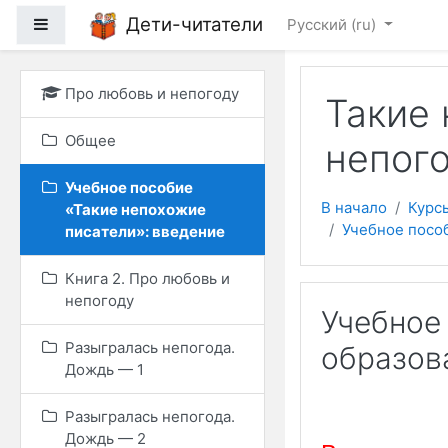
Перейти к основному
Дети-читатели
Боковая панель
Русский ‎(ru)‎
Про любовь и непогоду
Такие 
Общее
непог
Учебное пособие
В начало
Курс
«Такие непохожие
Учебное пособ
писатели»: введение
Книга 2. Про любовь и
непогоду
Учебное
Разыгралась непогода.
образов
Дождь — 1
Разыгралась непогода.
Дождь — 2