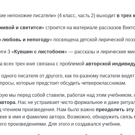
ие непохожие писатели» (4 класс, часть 2) выходит
в трех 
живой и светится
» строится на материале рассказов Викто
 любовь и непогоду
» посвящена детской лирической поэз
ги 3 «
Кувшин с листобоем
» — рассказы и лирические м
а всех трех книг связана с проблемой
авторской индивид
 одного писателя от другого, как по-разному писатели видя
просы, которые предстоит обсудить четвероклассникам.
рую мы перед собой ставили, работая над этим учебником,
автора
. Нас не устраивает чисто формальное и даже риту
д чтением произведения. Нам было важно
преодолеть эт
еке в имя и фамилию автора. Возможно, обнаружить связь м
его произведениями. Для этого и создавался учебник.