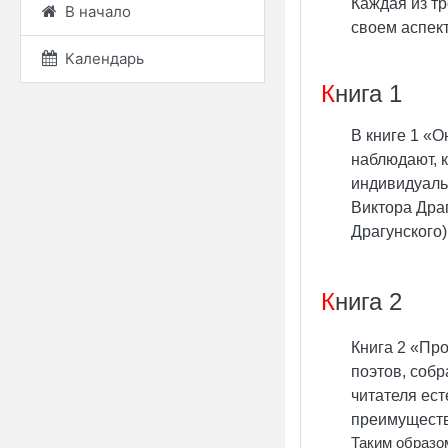
Каждая из тр
В начало
своем аспект
Календарь
К
нига 1
В книге 1 «
наблюдают, к
индивидуаль
Виктора Драг
Драгунского)
К
нига 2
Книга 2 «Пр
поэтов, соб
читателя ес
преимуществ
Таким образо