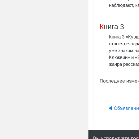
наблюдают, ка
К
нига 3
Книга 3 «Кув
относятся к
р
уже знаком н
Клюквин» и «
жанра расска
Последнее измене
◀︎ Объявлени
Вы используете гос