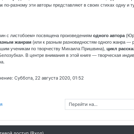
к по-разному эти авторы представляют в своих стихах одну и ту
шин с листобоем» посвящена произведениям
одного автора
(Юри
азным жанрам
(или к разным разновидностям одного жанра — 
ашим ученикам по творчеству Михаила Пришвина),
цикл расска
Белозубка». В центре внимания в этой книге — творческая инди
за.
ние: Суббота, 22 августа 2020, 01:52
Перейти на...
я
тевой доступ (
Вход
)