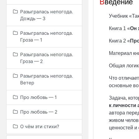
В
ведение
Разыгралась непогода.
Учебник «Так
Дождь — 3
Книга 1 «
Он 
Разыгралась непогода.
Гроза — 1
Книга 2 «
Про
Материал кни
Разыгралась непогода.
Гроза — 2
Общая логик
Разыгралась непогода.
Что отличает
Ветер
основные во
Про любовь — 1
Задача, кото
к личности 
Про любовь — 2
автора пере
живом челов
О чём эти стихи?
ценностей и 