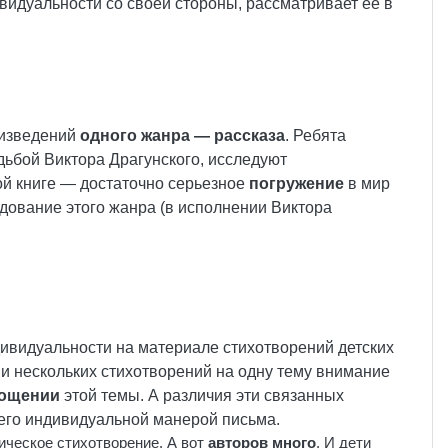
ивидуальности со своей стороны, рассматривает ее в
оизведений
одного жанра — рассказа
. Ребята
удьбой Виктора Драгунского, исследуют
ой книге — достаточно серьезное
погружение
в мир
едование этого жанра (в исполнении Виктора
дивидуальности на материале стихотворений детских
ии нескольких стихотворений на одну тему внимание
лощении
этой темы. А различия эти связанных
 его индивидуальной манерой письма.
ческое стихотворение. А вот
авторов много
. И дети