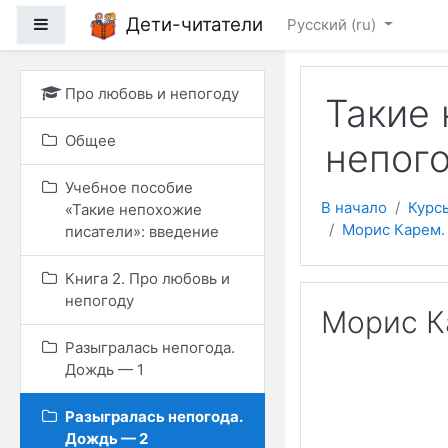
Перейти к основному
Дети-читатели
Боковая панель
Русский ‎(ru)‎
Про любовь и непогоду
Такие 
Общее
непог
Учебное пособие
В начало
Курс
«Такие непохожие
Морис Карем.
писатели»: введение
Книга 2. Про любовь и
непогоду
Морис К
Разыгралась непогода.
Дождь — 1
Разыгралась непогода.
Дождь — 2