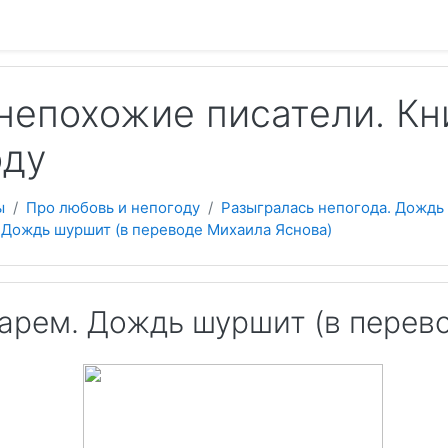
 содержанию
непохожие писатели. Кн
оду
ы
Про любовь и непогоду
Разыгралась непогода. Дождь
 Дождь шуршит (в переводе Михаила Яснова)
арем. Дождь шуршит (в перев